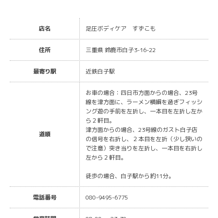
店名
足圧ボディケア すずこも
住所
三重県 鈴鹿市白子3-16-22
最寄り駅
近鉄白子駅
お車の場合：四日市方面からの場合、23号
線を津方面に、ラーメン横綱を過ぎフィッシ
ング遊の手前を左折し、一本目を左折し左か
ら２軒目。
津方面からの場合、23号線のガスト白子店
道順
の信号を右折し、２本目を左折（少し狭いの
で注意）突き当りを左折し、一本目を右折し
左から２軒目。
徒歩の場合、白子駅から約11分。
電話番号
080-9495-6775